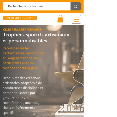
DEMANDER UN DEVIS
CÉLÉBRER LA PERFORMANCE
Trophées sportifs artisanaux
et personnalisables
Récompensez les
performances, les victoires
et l’engagement de vos
participants avec un
trophée sportif original.
Découvrez des créations
artisanales adaptées à de
nombreuses disciplines et
personnalisables par
gravure pour vos
compétitions, tournois,
clubs et événements
sportifs.