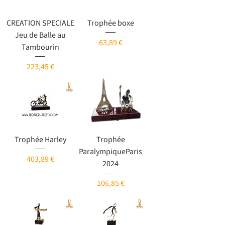
CREATION SPECIALE
Trophée boxe
Jeu de Balle au
Prix
63,89 €
Tambourin
Prix
223,45 €
Trophée Harley
Trophée
ParalympiqueParis
Prix
403,89 €
2024
Prix
106,85 €