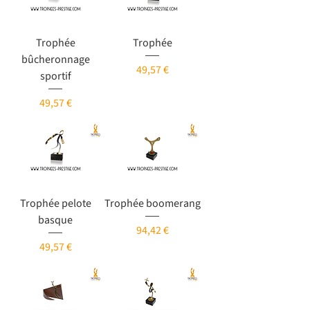
Trophée
Trophée
bûcheronnage
Prix
49,57 €
sportif
Prix
49,57 €
Trophée pelote
Trophée boomerang
basque
Prix
94,42 €
Prix
49,57 €