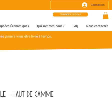
Connexion
DEMANDER UN DEVIS
ophées Économiques
Qui sommes-nous ?
FAQ
Nous contacter
e pourra vous être livré à temps.
le - haut de gamme
x