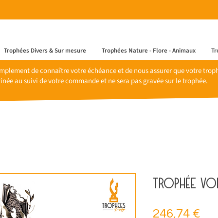
Trophées Divers & Sur mesure
Trophées Nature - Flore - Animaux
Tr
mplement de connaître votre échéance et de nous assurer que votre trophé
inée au suivi de votre commande et ne sera pas gravée sur le trophée.
Trophée voi
Pri
246,74 €