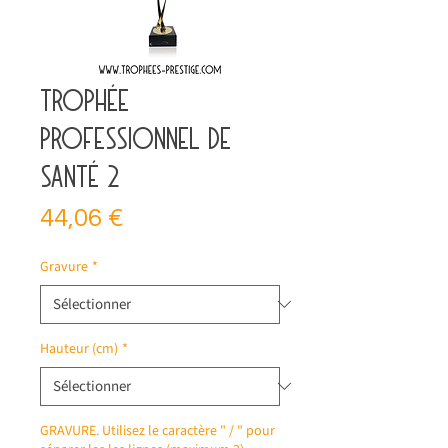
Trophée
professionnel de
santé 2
Prix
44,06 €
Gravure
*
Hauteur (cm)
*
GRAVURE. Utilisez le caractère " / " pour