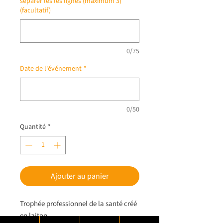
séparer les les lignes (maximum 3)
(facultatif)
0/75
Date de l'événement
*
0/50
Quantité
*
Ajouter au panier
Trophée professionnel de la santé créé
en laiton.