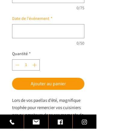
0/75
Date de l'événement
*
0/50
Quantité
*
Ajouter au panier
Lors de vos paellas d’été, magnifique
trophée pour remercier vos cuisiniers
pro ou amateurs dans ces moments de
convivialité et de partage.
Trophée paella réalisé en laiton monté