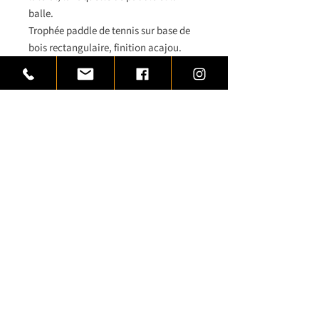
balle.
Trophée paddle de tennis sur base de
bois rectangulaire, finition acajou.
Pour vos classements lors de vos
championnats de paddle tennis, 3
hauteurs sont proposées avec une
plaquette aluminium à graver à
l’intitulé de votre manifestion sportive
de paddle tennis.
Cet article vous est proposé par
www.trophees-prestige.com
Variantes
Article disponible dans 3
hauteurs
Plaquette aluminium à graver 1,