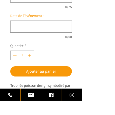
0/75
Date de l'événement
*
0/50
Quantité
*
Ajouter au panier
Trophée poisson design symbolisé par
un trophée arête de poisson. Trophée
de pêche en laiton, monté sur un socle
de marbre noir.