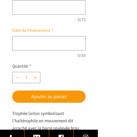
0/75
Date de l'événement
*
0/50
Quantité
*
Ajouter au panier
Trophée laiton symbolisant
l'haltérophile en mouvement dit
arraché avec la barre soulevée bras
tendus, au-dessus de sa tête.