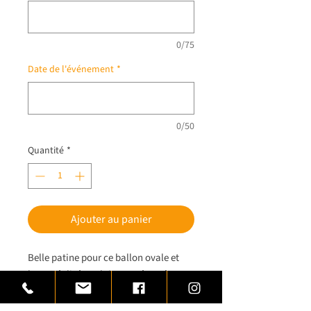
0/75
Date de l'événement
*
0/50
Quantité
*
Ajouter au panier
Belle patine pour ce ballon ovale et
barre réalisés en laiton, présentés sur
pelouse synthétique.
Trophée monté sur base de bois