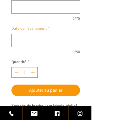
0/75
Date de l'événement
*
0/50
Quantité
*
Ajouter au panier
Trophée de football américain réalisé
en laiton monté sur un socle de marbre
noir veiné de blanc (non visible sur
photo)