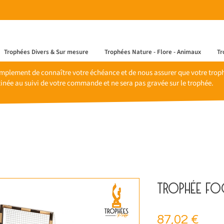
Trophées Divers & Sur mesure
Trophées Nature - Flore - Animaux
Tr
mplement de connaître votre échéance et de nous assurer que votre trophé
inée au suivi de votre commande et ne sera pas gravée sur le trophée.
Trophée foo
Prix
87,02 €