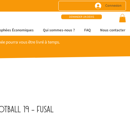
Connexion
DEMANDER UN DEVIS
ophées Économiques
Qui sommes-nous ?
FAQ
Nous contacter
e pourra vous être livré à temps.
tball 19 - fusal