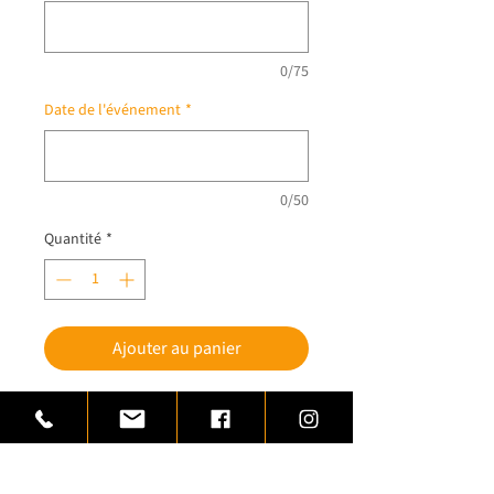
0/75
Date de l'événement
*
0/50
Quantité
*
Ajouter au panier
Trophée de dressage de chien au carré
destiné à primer vos compétitions
Cet article vous est proposé par