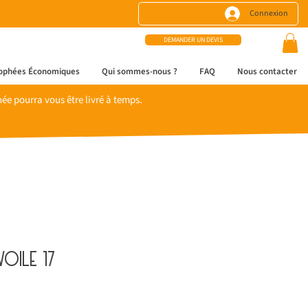
Connexion
DEMANDER UN DEVIS
ophées Économiques
Qui sommes-nous ?
FAQ
Nous contacter
e pourra vous être livré à temps.
voile 17