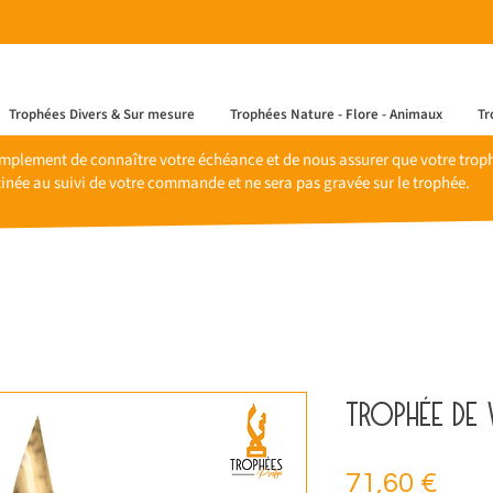
Trophées Divers & Sur mesure
Trophées Nature - Flore - Animaux
Tr
mplement de connaître votre échéance et de nous assurer que votre trophé
inée au suivi de votre commande et ne sera pas gravée sur le trophée.
Trophée de 
Prix
71,60 €