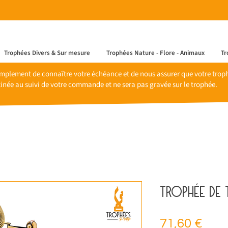
Trophées Divers & Sur mesure
Trophées Nature - Flore - Animaux
Tr
mplement de connaître votre échéance et de nous assurer que votre trophé
inée au suivi de votre commande et ne sera pas gravée sur le trophée.
Trophée de 
Prix
71,60 €