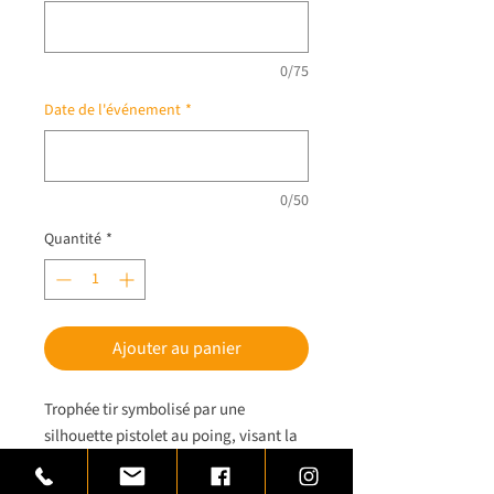
0/75
Date de l'événement
*
0/50
Quantité
*
Ajouter au panier
Trophée tir symbolisé par une
silhouette pistolet au poing, visant la
cible.
Trophée tir réalisé en laiton monté sur