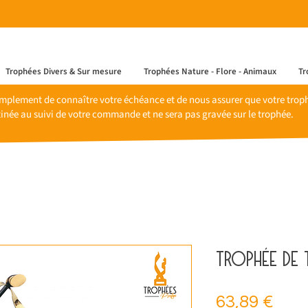
Trophées Divers & Sur mesure
Trophées Nature - Flore - Animaux
Tr
mplement de connaître votre échéance et de nous assurer que votre trophé
inée au suivi de votre commande et ne sera pas gravée sur le trophée.
Trophée de 
Prix
63,89 €