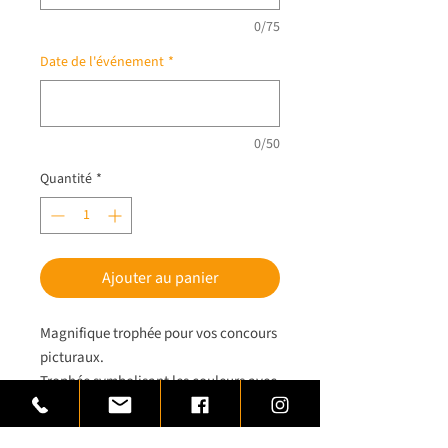
0/75
Date de l'événement
*
0/50
Quantité
*
Ajouter au panier
Magnifique trophée pour vos concours
picturaux.
Trophée symbolisant les couleurs avec
sa palette et ses tubes de peinture.
Trophée monté sur une base de bois