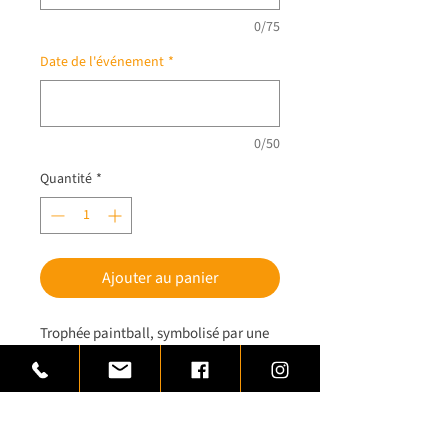
0/75
Date de l'événement
*
0/50
Quantité
*
Ajouter au panier
Trophée paintball, symbolisé par une
silhouette casquée, munie d’un
lanceur surmonté d’un loader,
bouteille de gaz de propulsion à la
ceinture.