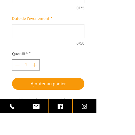
0/75
Date de l'événement
*
0/50
Quantité
*
Ajouter au panier
Modèle épuré pour ce trophée natation
crée en laiton.
Cet article vous est proposé par
www.trophees-prestige.com