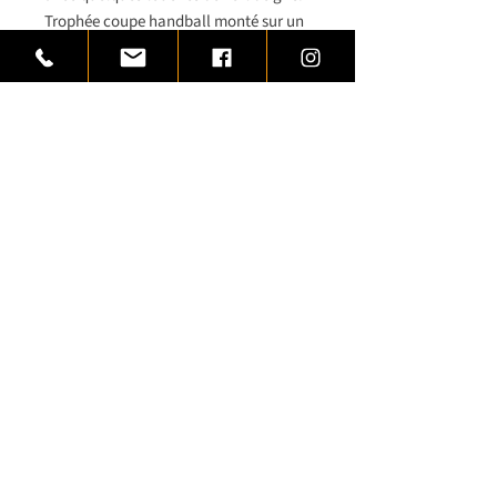
Trophée coupe handball monté sur un
socle de marbre noir veiné de blanc. 4
hauteurs disponibles dans ce trophée
coupe handball. Une plaquette
aluminium à graver à votre
championnat de handball.
Cet article vous est proposé par
www.trophees-prestige.com
Variantes
Article disponible dans 4
hauteurs
Plaquette aluminium à graver 1,
2 ou 3 lignes
conditions générales de vente