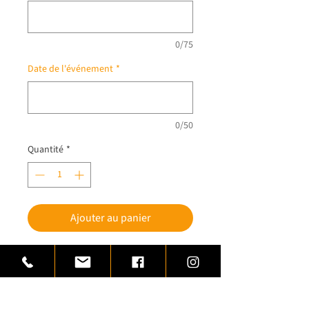
0/75
Date de l'événement
*
0/50
Quantité
*
Ajouter au panier
Trophée coupe handball réalisé en
laiton et inox monté sur un support de
marbre écru.