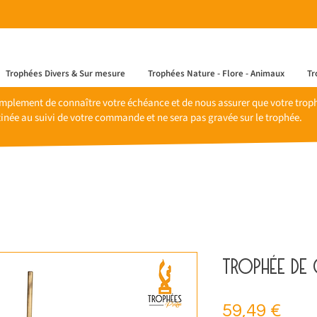
Trophées Divers & Sur mesure
Trophées Nature - Flore - Animaux
Tr
mplement de connaître votre échéance et de nous assurer que votre trophé
inée au suivi de votre commande et ne sera pas gravée sur le trophée.
Trophée de 
Prix
59,49 €