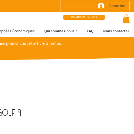
Connexion
DEMANDER UN DEVIS
ophées Économiques
Qui sommes-nous ?
FAQ
Nous contacter
e pourra vous être livré à temps.
golf 9