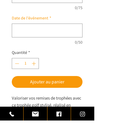
0/75
Date de l'événement
*
0/50
Quantité
*
Ajouter au panier
Valoriser vos remises de trophées avec
ce trophée golf stylisé, réalisé en
laiton.
Trophée golf monté sur une base de
marbre noir avec plaquette à graver