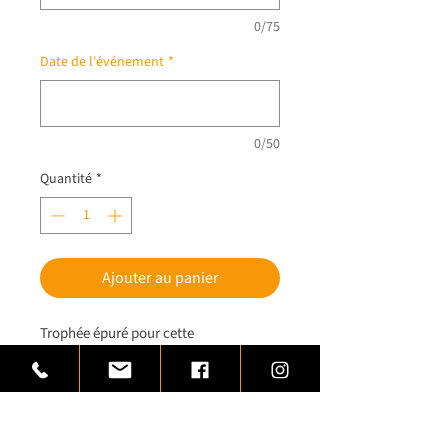
0/75
Date de l'événement
*
0/50
Quantité
*
Ajouter au panier
Trophée épuré pour cette
représentation d'un joueur de golf.
Trophée golf crée en laiton monté sur
une base de marbre noir.