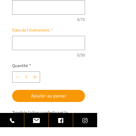
0/75
Date de l'événement
*
0/50
Quantité
*
Ajouter au panier
Trophée laiton symbolisant la
casquette du joueur avec le ballon.
Trophée monté sur une base de bois
rectangulaire, finition acajou.