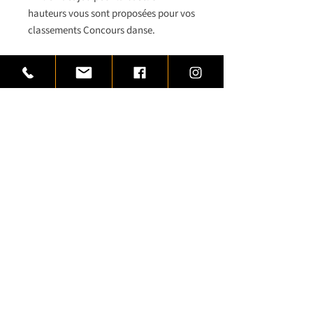
hauteurs vous sont proposées pour vos
classements Concours danse.
Variantes
Article disponible dans
3 hauteurs
Plaquette aluminium à graver 1,