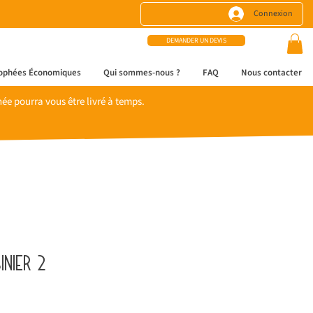
Connexion
DEMANDER UN DEVIS
ophées Économiques
Qui sommes-nous ?
FAQ
Nous contacter
e pourra vous être livré à temps.
inier 2