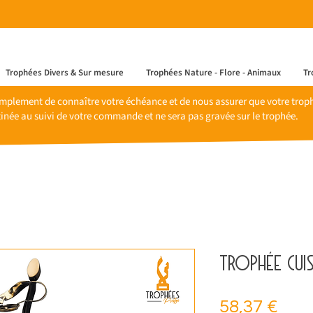
Trophées Divers & Sur mesure
Trophées Nature - Flore - Animaux
Tr
mplement de connaître votre échéance et de nous assurer que votre trophé
inée au suivi de votre commande et ne sera pas gravée sur le trophée.
Trophée cuis
Prix
58,37 €