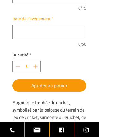
0/75
Date de l'événement
*
0/50
Quantité
*
Ajouter au panier
Magnifique trophée de cricket,
symbolisé par la pelouse du terrain de
jeu de cricket, surmonté du guichet, de
la balle et de la batte.
Trophée cricket réalisé en laiton monté