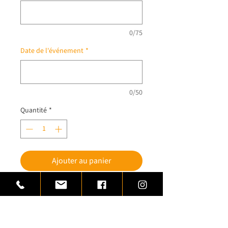
0/75
Date de l'événement
*
0/50
Quantité
*
Ajouter au panier
Nos créations spéciales
Nous contacter pour devis
Cet article vous est proposé par