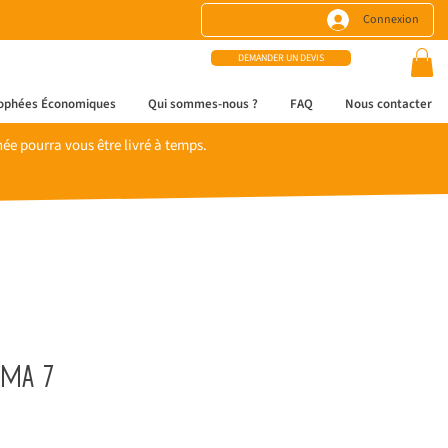
Connexion
DEMANDER UN DEVIS
ophées Économiques
Qui sommes-nous ?
FAQ
Nous contacter
e pourra vous être livré à temps.
éma 7