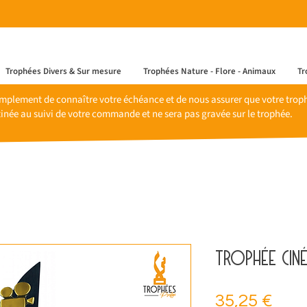
Trophées Divers & Sur mesure
Trophées Nature - Flore - Animaux
Tr
mplement de connaître votre échéance et de nous assurer que votre trophé
inée au suivi de votre commande et ne sera pas gravée sur le trophée.
Trophée cin
Prix
35,25 €