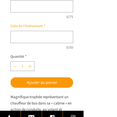
0/75
Date de l'événement
*
0/50
Quantité
*
Ajouter au panier
Magnifique trophée représentant un
chauffeur de bus dans sa « cabine » en
action de conduite, au volant et
passant sa vitesse.