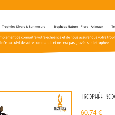
Trophées Divers & Sur mesure
Trophées Nature - Flore - Animaux
Tr
mplement de connaître votre échéance et de nous assurer que votre trophé
inée au suivi de votre commande et ne sera pas gravée sur le trophée.
Trophée b
Prix
60,74 €