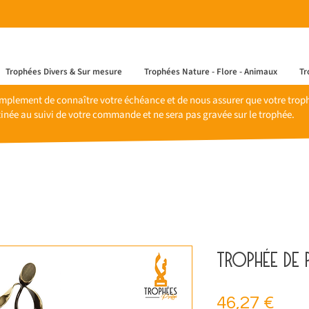
Trophées Divers & Sur mesure
Trophées Nature - Flore - Animaux
Tr
mplement de connaître votre échéance et de nous assurer que votre trophé
inée au suivi de votre commande et ne sera pas gravée sur le trophée.
Trophée de 
Prix
46,27 €