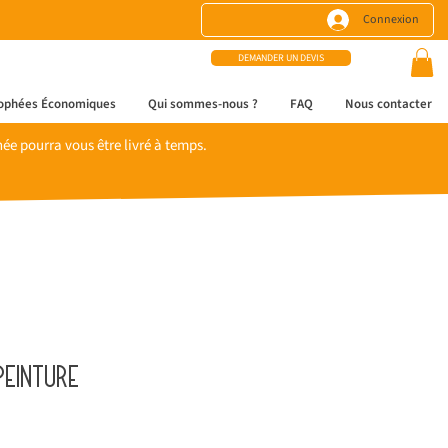
Connexion
DEMANDER UN DEVIS
ophées Économiques
Qui sommes-nous ?
FAQ
Nous contacter
e pourra vous être livré à temps.
peinture