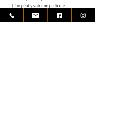
(l’on peut y voir une pellicule
photographique ou
cinématographique).
Trophée artistique monté sur une base
de bois rectangulaire de finition
acajou.
Cet article vous est proposé par
www.trophees-prestige.com
Variantes
Article disponible dans
4 hauteurs
Plaquette aluminium à graver 1,
2 ou 3 lignes
conditions générales de vente