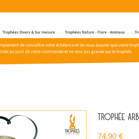
Trophées Divers & Sur mesure
Trophées Nature - Flore - Animaux
Tr
mplement de connaître votre échéance et de nous assurer que votre trophé
inée au suivi de votre commande et ne sera pas gravée sur le trophée.
Trophée arb
Prix
74,90 €