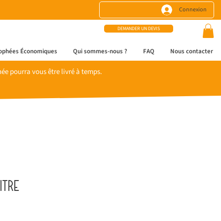
Connexion
DEMANDER UN DEVIS
ophées Économiques
Qui sommes-nous ?
FAQ
Nous contacter
e pourra vous être livré à temps.
itre