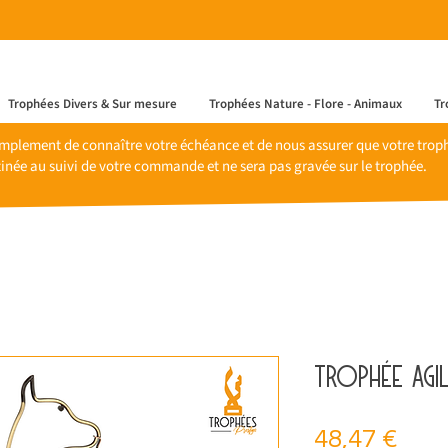
Trophées Divers & Sur mesure
Trophées Nature - Flore - Animaux
Tr
mplement de connaître votre échéance et de nous assurer que votre trophé
inée au suivi de votre commande et ne sera pas gravée sur le trophée.
Trophée agil
Prix
48,47 €