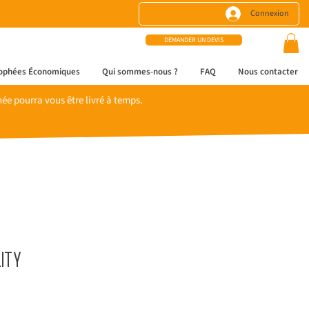
Connexion
DEMANDER UN DEVIS
ophées Économiques
Qui sommes-nous ?
FAQ
Nous contacter
e pourra vous être livré à temps.
ity