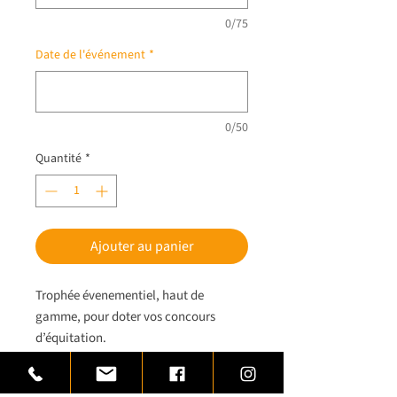
0/75
Date de l'événement
*
0/50
Quantité
*
Ajouter au panier
Trophée évenementiel, haut de
gamme, pour doter vos concours
d’équitation.
Trophée équitation réalisé en
laiton monté sur une base de marbre