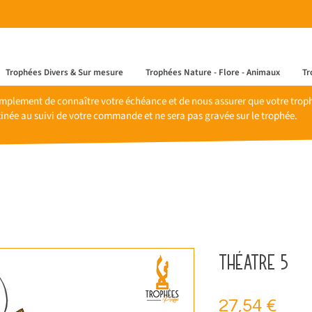
Trophées Divers & Sur mesure
Trophées Nature - Flore - Animaux
Tr
mplement de connaître votre échéance et de nous assurer que votre trophé
inée au suivi de votre commande et ne sera pas gravée sur le trophée.
Théatre 5
Prix
27,54 €