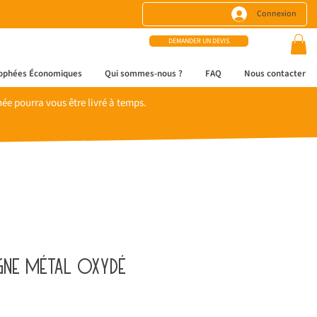
Connexion
DEMANDER UN DEVIS
ophées Économiques
Qui sommes-nous ?
FAQ
Nous contacter
e pourra vous être livré à temps.
gne métal oxydé