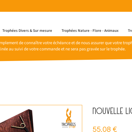
Trophées Divers & Sur mesure
Trophées Nature - Flore - Animaux
Tr
mplement de connaître votre échéance et de nous assurer que votre trophé
inée au suivi de votre commande et ne sera pas gravée sur le trophée.
Nouvelle li
Prix
55,08 €