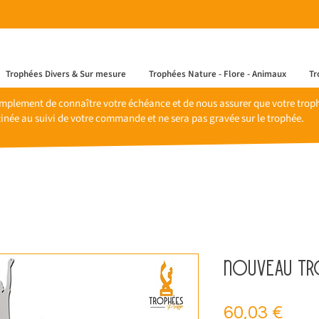
Trophées Divers & Sur mesure
Trophées Nature - Flore - Animaux
Tr
mplement de connaître votre échéance et de nous assurer que votre trophé
inée au suivi de votre commande et ne sera pas gravée sur le trophée.
NOUVEAU tro
Prix
60,03 €