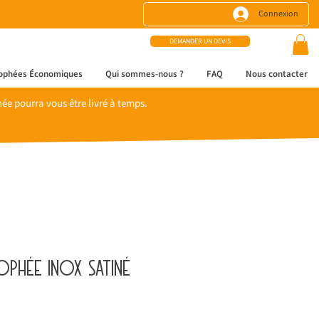
Connexion
DEMANDER UN DEVIS
ophées Économiques
Qui sommes-nous ?
FAQ
Nous contacter
e pourra vous être livré à temps.
phée inox satiné