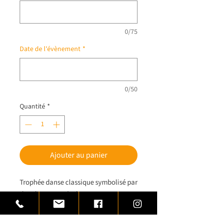
0/75
Date de l'évènement
*
0/50
Quantité
*
Ajouter au panier
Trophée danse classique symbolisé par
des chaussons de danse.
Trophée ballerine crée en laiton monté