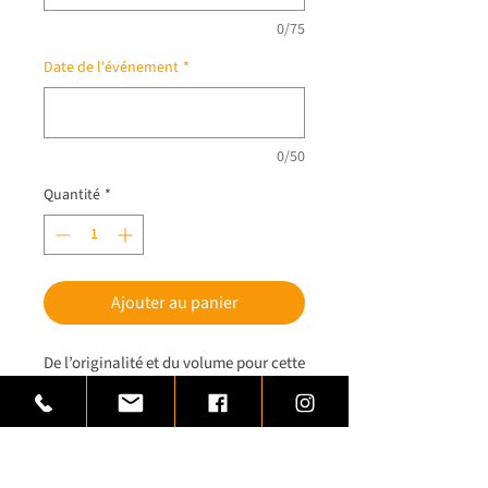
0/75
Date de l'événement
*
0/50
Quantité
*
Ajouter au panier
De l’originalité et du volume pour cette
coupe. Coupe en laiton et inox montée
sur une base de bois de finition
acajou.